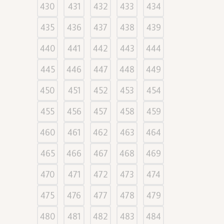
430
431
432
433
434
435
436
437
438
439
440
441
442
443
444
445
446
447
448
449
450
451
452
453
454
455
456
457
458
459
460
461
462
463
464
465
466
467
468
469
470
471
472
473
474
475
476
477
478
479
480
481
482
483
484