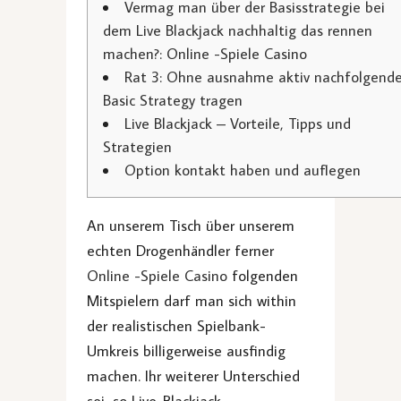
Vermag man über der Basisstrategie bei
dem Live Blackjack nachhaltig das rennen
machen?: Online -Spiele Casino
Rat 3: Ohne ausnahme aktiv nachfolgend
Basic Strategy tragen
Live Blackjack – Vorteile, Tipps und
Strategien
Option kontakt haben und auflegen
An unserem Tisch über unserem
echten Drogenhändler ferner
Online -Spiele Casino
folgenden
Mitspielern darf man sich within
der realistischen Spielbank-
Umkreis billigerweise ausfindig
machen. Ihr weiterer Unterschied