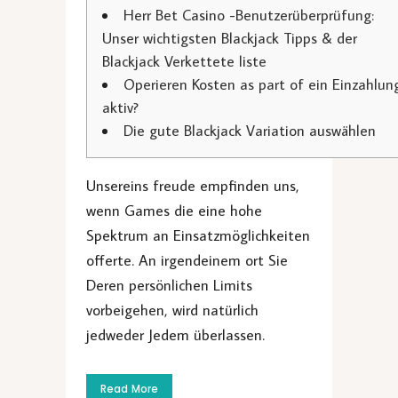
Herr Bet Casino -Benutzerüberprüfung:
Unser wichtigsten Blackjack Tipps & der
Blackjack Verkettete liste
Operieren Kosten as part of ein Einzahlun
aktiv?
Die gute Blackjack Variation auswählen
Unsereins freude empfinden uns,
wenn Games die eine hohe
Spektrum an Einsatzmöglichkeiten
offerte. An irgendeinem ort Sie
Deren persönlichen Limits
vorbeigehen, wird natürlich
jedweder Jedem überlassen.
Read More