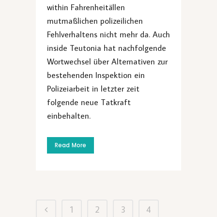
within Fahrenheitällen
mutmaßlichen polizeilichen
Fehlverhaltens nicht mehr da. Auch
inside Teutonia hat nachfolgende
Wortwechsel über Alternativen zur
bestehenden Inspektion ein
Polizeiarbeit in letzter zeit
folgende neue Tatkraft
einbehalten.
Read More
1
2
3
4