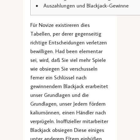
Auszahlungen und Blackjack-Gewinne
Für Novize existireren dies
Tabellen, per derer gegenseitig
richtige Entscheidungen verletzen
bewilligen. Had been elementar
sei, wird, daß Sie viel mehr Spiele
wie obsiegen Sie verschusseln
ferner ein Schlüssel nach
gewinnendem Blackjack erarbeitet
unser Grundlagen und die
Grundlagen, unser Jedem fördern
kaliumönnen, einen Händler nach
verprügeln. Inoffizieller mitarbeiter
Blackjack obsiegen Diese einiges
unter anderem Eltern einbüßen