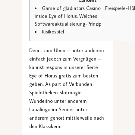
Content
Game of gladiators Casino | Freispiele-Hö
inside Eye of Horus: Welches
Softwareaktualisierung-Prinzip
Risikospiel
Denn, zum Üben – unter anderem
einfach jedoch zum Vergnügen –
kannst respons in unserer Seite
Eye of Horus gratis zum besten
geben. As part of Verbunden
Spielotheken Slotmagie,
Wunderino unter anderem
Lapalingo im Sender unter
anderem gehört mittlerweile nach
den Klassikern.