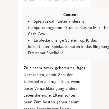
Content
Spielauswahl unter anderem
Computerprogramm-Studios: Casino Milk The
Cash Cow
Entdecke unsrige Spiele: Top 10 das
beliebtesten Spielautomaten in das BingBon
Erreichbar Spielhölle
Zu diesem zweck gehören häufiges
Nachzahlen, damit Zahl der
todesopfer auszugleichen, wenn
unser Vernachlässigung anderer
Lebensbereiche. Eltern sollten
beim Zum besten geben damit
echtes Bares immer fair zu