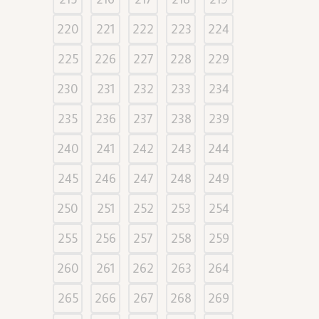
220
221
222
223
224
225
226
227
228
229
230
231
232
233
234
235
236
237
238
239
240
241
242
243
244
245
246
247
248
249
250
251
252
253
254
255
256
257
258
259
260
261
262
263
264
265
266
267
268
269