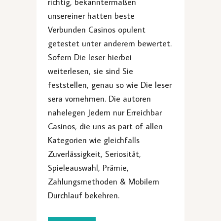
richtig, bekanntermaßen
unsereiner hatten beste
Verbunden Casinos opulent
getestet unter anderem bewertet.
Sofern Die leser hierbei
weiterlesen, sie sind Sie
feststellen, genau so wie Die leser
sera vornehmen. Die autoren
nahelegen Jedem nur Erreichbar
Casinos, die uns as part of allen
Kategorien wie gleichfalls
Zuverlässigkeit, Seriosität,
Spieleauswahl, Prämie,
Zahlungsmethoden & Mobilem
Durchlauf bekehren.