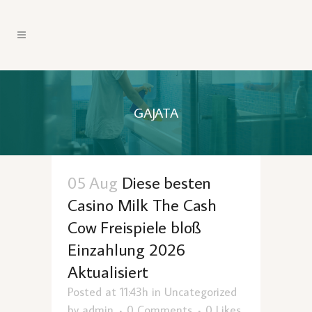
GAJATA
05 Aug
Diese besten
Casino Milk The Cash
Cow Freispiele bloß
Einzahlung 2026
Aktualisiert
Posted at 11:43h
in
Uncategorized
by
admin
0 Comments
0
Likes