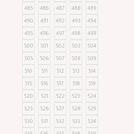
485
486
487
488
489
490
491
492
493
494
495
496
497
498
499
500
501
502
503
504
505
506
507
508
509
510
511
512
513
514
515
516
517
518
519
520
521
522
523
524
525
526
527
528
529
530
531
532
533
534
535
536
537
538
539