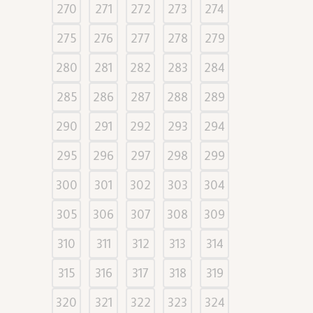
270
271
272
273
274
275
276
277
278
279
280
281
282
283
284
285
286
287
288
289
290
291
292
293
294
295
296
297
298
299
300
301
302
303
304
305
306
307
308
309
310
311
312
313
314
315
316
317
318
319
320
321
322
323
324