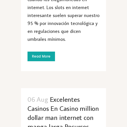
internet. Los slots en internet
interesante suelen superar nuestro
95 % por innovación tecnológica y
en regulaciones que dicen
umbrales mínimos.
Read More
06 Aug
Excelentes
Casinos En Casino million
dollar man internet con
manga larga Recursos