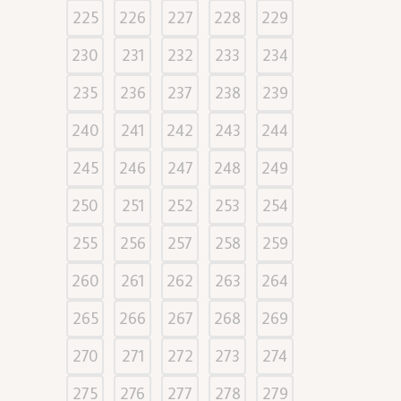
225
226
227
228
229
230
231
232
233
234
235
236
237
238
239
240
241
242
243
244
245
246
247
248
249
250
251
252
253
254
255
256
257
258
259
260
261
262
263
264
265
266
267
268
269
270
271
272
273
274
275
276
277
278
279