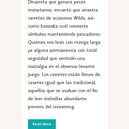
Dinamita que genera peces
monetarios, encanto que arrastra
carretes de ocasionar Wilds, así­
como bazooka cual convierte
símbolos manteniendo pescadores.
Quienes nos lean con manga larga
ya alguna permanencia con total
seguridad que sentirán una
nostalgia en el observar levante
juego. Los carretes están llenos de
casetes igual que las tradicional,
aquellos que se usaban con el fin
de leer melodías abundante
primero del streaming.
Read More