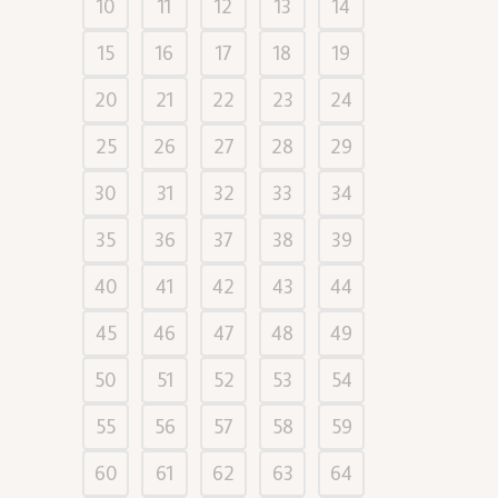
10
11
12
13
14
15
16
17
18
19
20
21
22
23
24
25
26
27
28
29
30
31
32
33
34
35
36
37
38
39
40
41
42
43
44
45
46
47
48
49
50
51
52
53
54
55
56
57
58
59
60
61
62
63
64