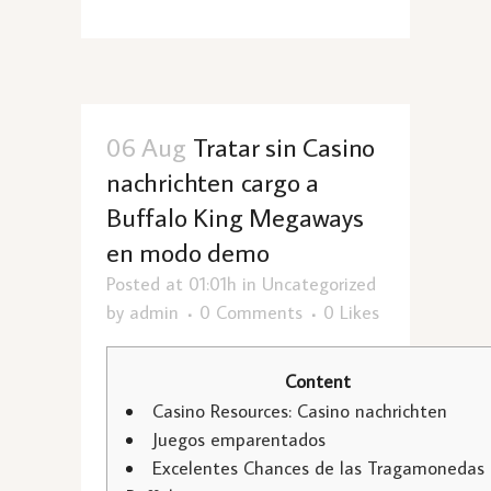
06 Aug
Tratar sin Casino
nachrichten cargo a
Buffalo King Megaways
en modo demo
Posted at 01:01h
in
Uncategorized
by
admin
0 Comments
0
Likes
Content
Casino Resources: Casino nachrichten
Juegos emparentados
Excelentes Chances de las Tragamonedas