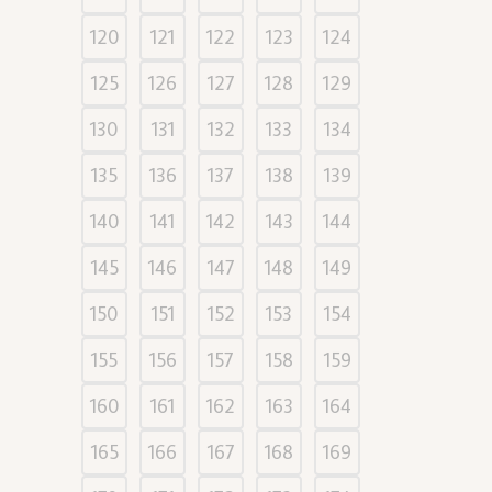
120
121
122
123
124
125
126
127
128
129
130
131
132
133
134
135
136
137
138
139
140
141
142
143
144
145
146
147
148
149
150
151
152
153
154
155
156
157
158
159
160
161
162
163
164
165
166
167
168
169