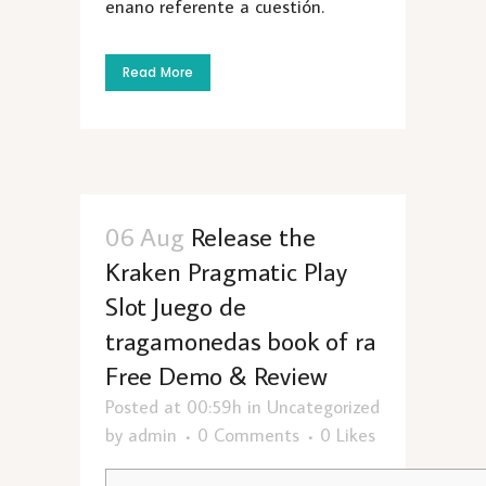
enano referente a cuestión.
Read More
06 Aug
Release the
Kraken Pragmatic Play
Slot Juego de
tragamonedas book of ra
Free Demo & Review
Posted at 00:59h
in
Uncategorized
by
admin
0 Comments
0
Likes