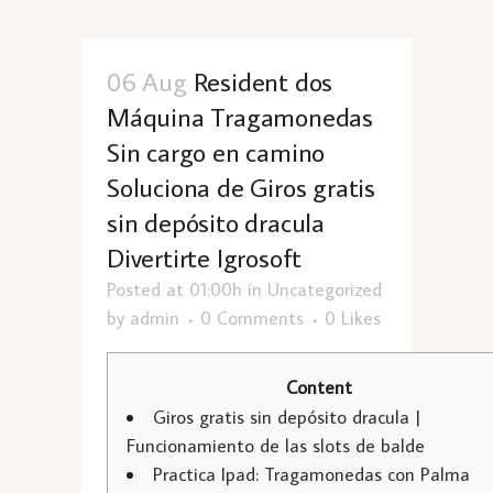
06 Aug
Resident dos
Máquina Tragamonedas
Sin cargo en camino
Soluciona de Giros gratis
sin depósito dracula
Divertirte Igrosoft
Posted at 01:00h
in
Uncategorized
by
admin
0 Comments
0
Likes
Content
Giros gratis sin depósito dracula |
Funcionamiento de las slots de balde
Practica Ipad: Tragamonedas con Palma