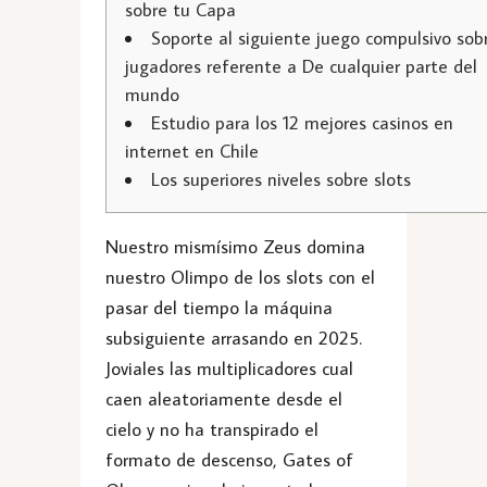
sobre tu Capa
Soporte al siguiente juego compulsivo sob
jugadores referente a De cualquier parte del
mundo
Estudio para los 12 mejores casinos en
internet en Chile
Los superiores niveles sobre slots
Nuestro mismísimo Zeus domina
nuestro Olimpo de los slots con el
pasar del tiempo la máquina
subsiguiente arrasando en 2025.
Joviales las multiplicadores cual
caen aleatoriamente desde el
cielo y no ha transpirado el
formato de descenso, Gates of