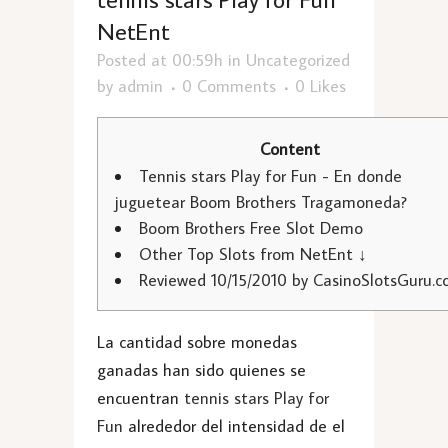
NetEnt
Posted at 00:59h
in
Uncategorized
by
admin
0 Comments
0
Likes
Content
Tennis stars Play for Fun - En donde
juguetear Boom Brothers Tragamoneda?
Boom Brothers Free Slot Demo
Other Top Slots from NetEnt ↓
Reviewed 10/15/2010 by CasinoSlotsGuru.
La cantidad sobre monedas
ganadas han sido quienes se
encuentran
tennis stars Play for
Fun
alrededor del intensidad de el