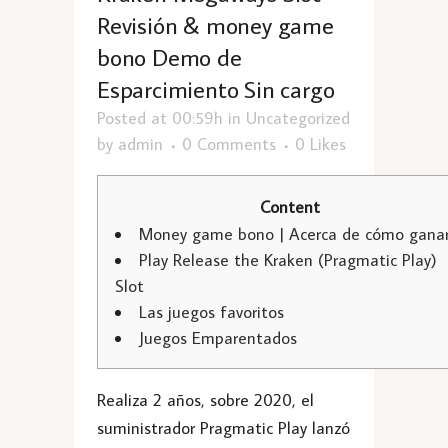
Revisión & money game
bono Demo de
Esparcimiento Sin cargo
Posted at 00:59h
in
Uncategorized
by
admin
0 Comments
0
Likes
Content
Money game bono | Acerca de cómo gana
Play Release the Kraken (Pragmatic Play)
Slot
Las juegos favoritos
Juegos Emparentados
Realiza 2 años, sobre 2020, el
suministrador Pragmatic Play lanzó