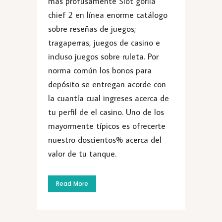
más profusamente
Slot gorila
chief 2 en línea
enorme catálogo
sobre reseñas de juegos;
tragaperras, juegos de casino e
incluso juegos sobre ruleta. Por
norma común los bonos para
depósito se entregan acorde con
la cuantía cual ingreses acerca de
tu perfil de el casino. Uno de los
mayormente tí­picos es ofrecerte
nuestro doscientos% acerca del
valor de tu tanque.
Read More