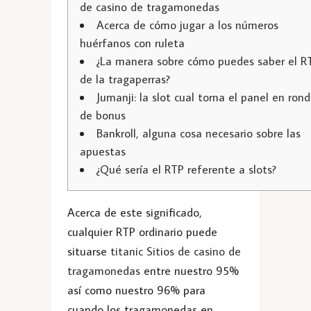
de casino de tragamonedas
Acerca de cómo jugar a los números
huérfanos con ruleta
¿La manera sobre cómo puedes saber el R
de la tragaperras?
Jumanji: la slot cual torna el panel en ron
de bonus
Bankroll, alguna cosa necesario sobre las
apuestas
¿Qué serí­a el RTP referente a slots?
Acerca de este significado,
cualquier RTP ordinario puede
situarse
titanic Sitios de casino de
tragamonedas
entre nuestro 95%
así­ como nuestro 96% para
cuando los tragamonedas en