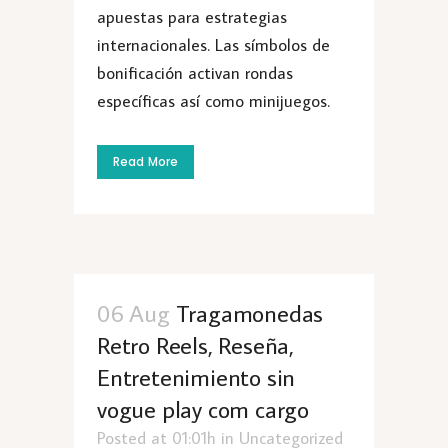
apuestas para estrategias
internacionales. Las símbolos de
bonificación activan rondas
específicas así­ como minijuegos.
Read More
06 Aug
Tragamonedas
Retro Reels, Reseña,
Entretenimiento sin
vogue play com cargo
Posted at 01:01h
in
Uncategorized