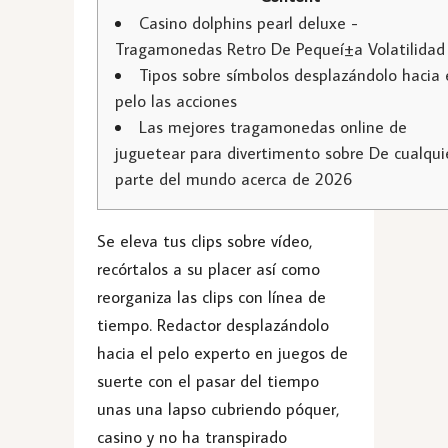
Casino dolphins pearl deluxe -
Tragamonedas Retro De Pequeí±a Volatilidad
Tipos sobre símbolos desplazándolo hacia 
pelo las acciones
Las mejores tragamonedas online de
juguetear para divertimento sobre De cualqui
parte del mundo acerca de 2026
Se eleva tus clips sobre vídeo,
recórtalos a su placer así­ como
reorganiza las clips con línea de
tiempo. Redactor desplazándolo
hacia el pelo experto en juegos de
suerte con el pasar del tiempo
unas una lapso cubriendo póquer,
casino y no ha transpirado