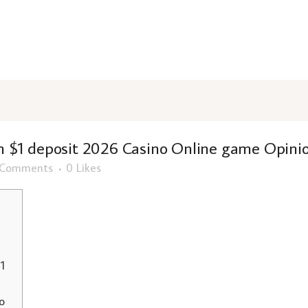
oon $1 deposit 2026 Casino Online game Opi
 Comments
0
Likes
1
o