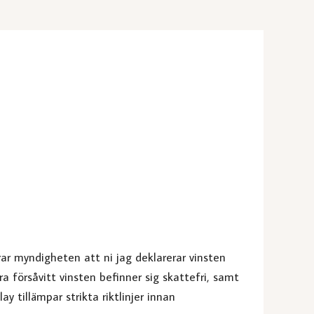
r myndigheten att ni jag deklarerar vinsten
ra försåvitt vinsten befinner sig skattefri, samt
 tillämpar strikta riktlinjer innan