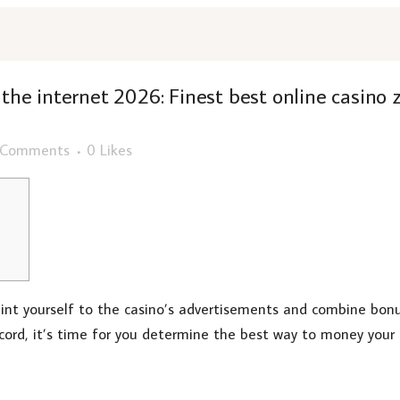
 the internet 2026: Finest best online casino
 Comments
0
Likes
int yourself to the casino’s advertisements and combine bonus
cord, it’s time for you determine the best way to money your 