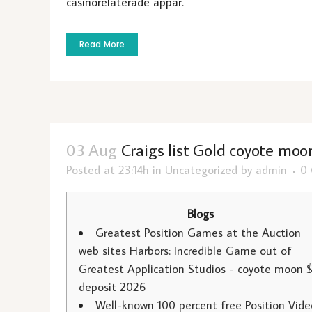
casinorelaterade appar.
Read More
03 Aug
Craigs list Gold coyote m
Posted at 23:14h
in
Uncategorized
by
admin
0
Blogs
Greatest Position Games at the Auction
web sites Harbors: Incredible Game out of
Greatest Application Studios - coyote moon $
deposit 2026
Well-known 100 percent free Position Vide