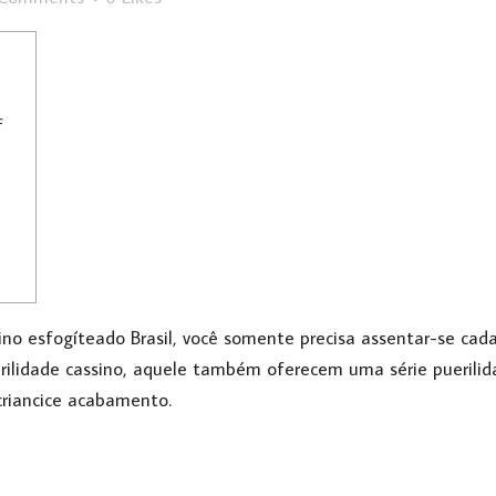
f
ino esfogíteado Brasil, você somente precisa assentar-se cadas
rilidade cassino, aquele também oferecem uma série puerili
criancice acabamento.