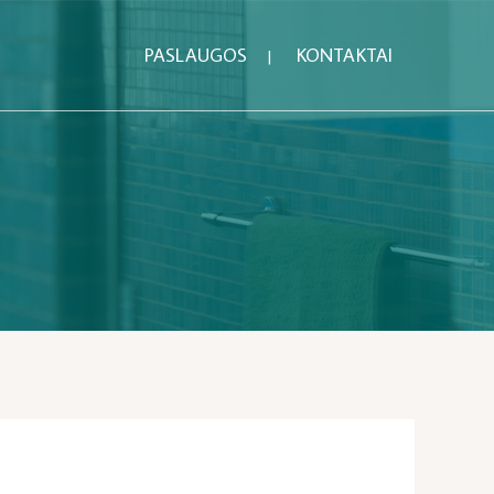
PASLAUGOS
KONTAKTAI