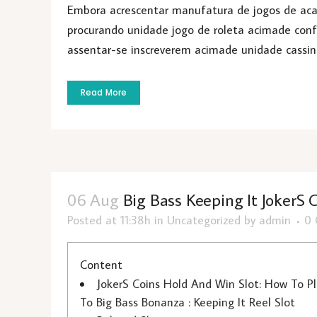
Embora acrescentar manufatura de jogos de acas
procurando unidade jogo de roleta acimade confo
assentar-se inscreverem acimade unidade cassino 
Read More
06 Aug
Big Bass Keeping It JokerS 
Posted at 11:38h
in
Uncategorized
by
admin
0
Content
JokerS Coins Hold And Win Slot: How To Pl
To Big Bass Bonanza : Keeping It Reel Slot