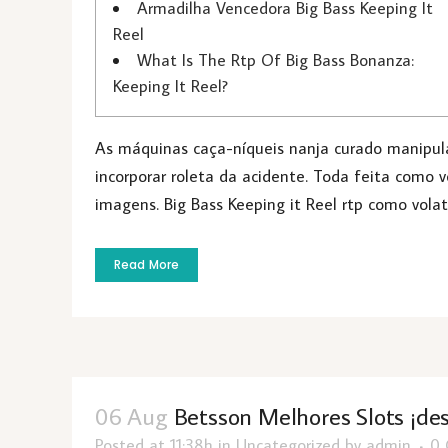
Armadilha Vencedora Big Bass Keeping It
Reel
What Is The Rtp Of Big Bass Bonanza:
Keeping It Reel?
As máquinas caça-níqueis nanja curado manipula
incorporar roleta da acidente. Toda feita como 
imagens. Big Bass Keeping it Reel rtp como vola
Read More
06 Aug
Betsson Melhores Slots ¡de
Posted at 11:38h
in
Uncategorized
by
admin
0