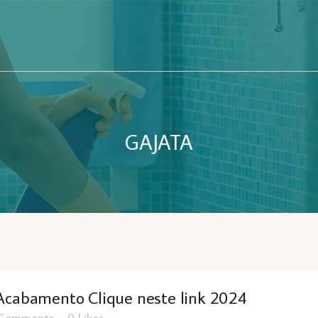
GAJATA
Acabamento Clique neste link 2024