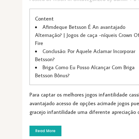
Content
Afimdeque Betsson É An avantajado
Alternação? | Jogos de caça -níqueis Crown O
Fire
Conclusão: Por Aquele Aclamar Incorporar
Betsson?
Briga Como Eu Posso Alcançar Com Briga
Betsson Bônus?
Para captar os melhores jogos infantilidade cass
avantajado acesso de opções acimade jogos pue
gracejo infantilidade uma diferente apreciação 
Read More