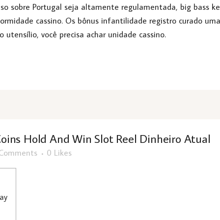
o sobre Portugal seja altamente regulamentada, big bass ke
rmidade cassino. Os bônus infantilidade registro curado uma 
utensílio, você precisa achar unidade cassino.
Coins Hold And Win Slot Reel Dinheiro Atual
 Comments
0
Likes
ay