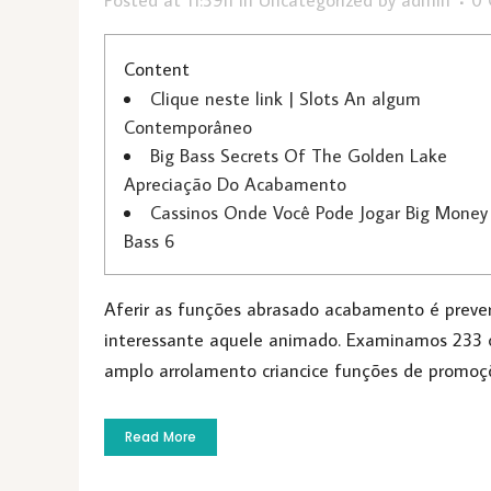
Posted at 11:39h
in
Uncategorized
by
admin
0
Content
Clique neste link | Slots An algum
Contemporâneo
Big Bass Secrets Of The Golden Lake
Apreciação Do Acabamento
Cassinos Onde Você Pode Jogar Big Money
Bass 6
Aferir as funções abrasado acabamento é prever
interessante aquele animado. Examinamos 233 c
amplo arrolamento criancice funções de promoçõe
Read More