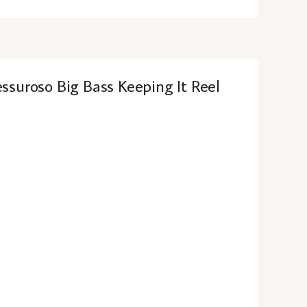
ssuroso Big Bass Keeping It Reel