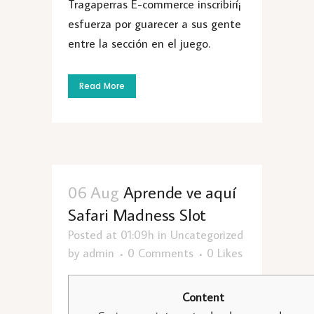
Tragaperras E-commerce inscribirí¡
esfuerza por guarecer a sus gente
entre la sección en el juego.
Read More
06 Aug
Aprende ve aquí
Safari Madness Slot
Posted at 01:09h
in
Uncategorized
by
admin
0 Comments
0
Likes
Content