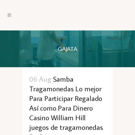
GAJATA
06 Aug
Samba
Tragamonedas Lo mejor
Para Participar Regalado
Así­ como Para Dinero
Casino William Hill
juegos de tragamonedas