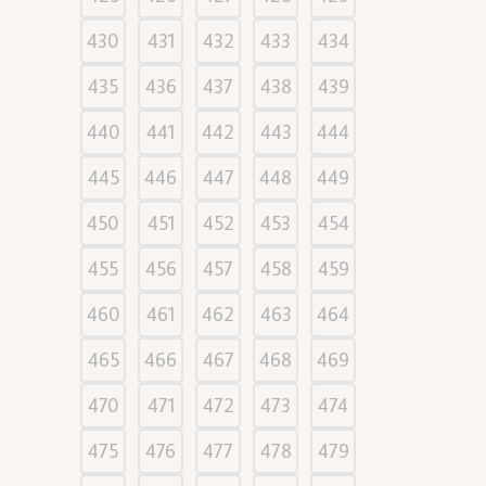
430
431
432
433
434
435
436
437
438
439
440
441
442
443
444
445
446
447
448
449
450
451
452
453
454
455
456
457
458
459
460
461
462
463
464
465
466
467
468
469
470
471
472
473
474
475
476
477
478
479