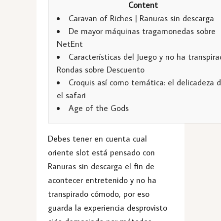
Content
Caravan of Riches | Ranuras sin descarga
De mayor máquinas tragamonedas sobre
NetEnt
Características del Juego y no ha transpir
Rondas sobre Descuento
Croquis así­ como temática: el delicadeza 
el safari
Age of the Gods
Debes tener en cuenta cual
oriente slot está pensado con
Ranuras sin descarga
el fin de
acontecer entretenido y no ha
transpirado cómodo, por eso
guarda la experiencia desprovisto