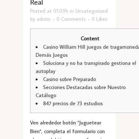
Real
Posted at 01:09h
in
Uncategorized
by
admin
0 Comments
0
Likes
Content
Casino William Hill juegos de tragamoneda
Demás Juegos
Soluciona y no ha transpirado gestiona el
autoplay
Casino sobre Preparado
Secciones Destacadas sobre Nuestro
Catálogo
847 precios de 73 estudios
Ven alrededor botón "Juguetear
Bien", completa el formulario con