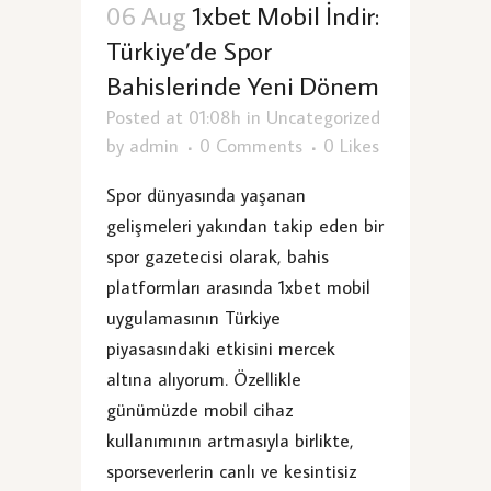
06 Aug
1xbet Mobil İndir:
Türkiye’de Spor
Bahislerinde Yeni Dönem
Posted at 01:08h
in
Uncategorized
by
admin
0 Comments
0
Likes
Spor dünyasında yaşanan
gelişmeleri yakından takip eden bir
spor gazetecisi olarak, bahis
platformları arasında 1xbet mobil
uygulamasının Türkiye
piyasasındaki etkisini mercek
altına alıyorum. Özellikle
günümüzde mobil cihaz
kullanımının artmasıyla birlikte,
sporseverlerin canlı ve kesintisiz