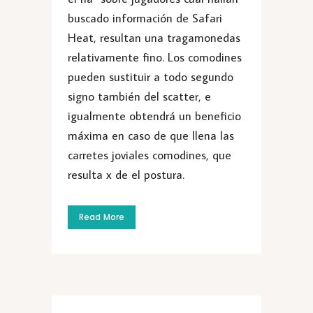
buscado información de Safari
Heat, resultan una tragamonedas
relativamente fino. Los comodines
pueden sustituir a todo segundo
signo también del scatter, e
igualmente obtendrá un beneficio
máxima en caso de que llena las
carretes joviales comodines, que
resulta x de el postura.
Read More