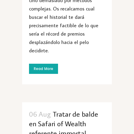
cirio demasiado por métodos
complejas. Os recalcamos cual
buscar el historial te dará
precisamente factible de lo que
serí­a el récord de premios
desplazándolo hacia el pelo
decidirte.
Read More
06 Aug
Tratar de balde
en Safari of Wealth
referente immortal