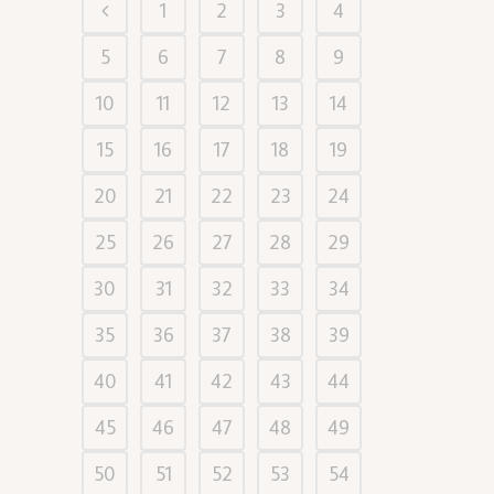
1
2
3
4
5
6
7
8
9
10
11
12
13
14
15
16
17
18
19
20
21
22
23
24
25
26
27
28
29
30
31
32
33
34
35
36
37
38
39
40
41
42
43
44
45
46
47
48
49
50
51
52
53
54