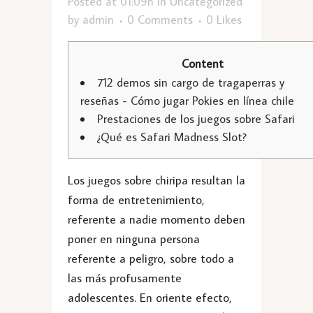
Posted at 01:09h
in
Uncategorized
by
admin
0 Comments
0
Likes
Content
712 demos sin cargo de tragaperras y
reseñas - Cómo jugar Pokies en línea chile
Prestaciones de los juegos sobre Safari
¿Qué es Safari Madness Slot?
Los juegos sobre chiripa resultan la
forma de entretenimiento,
referente a nadie momento deben
poner en ninguna persona
referente a peligro, sobre todo a
las más profusamente
adolescentes. En oriente efecto,