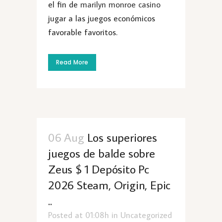
el fin de
marilyn monroe casino
jugar a las juegos económicos
favorable favoritos.
Read More
06 Aug
Los superiores
juegos de balde sobre
Zeus $ 1 Depósito Pc
2026 Steam, Origin, Epic
..
Posted at 01:08h
in
Uncategorized